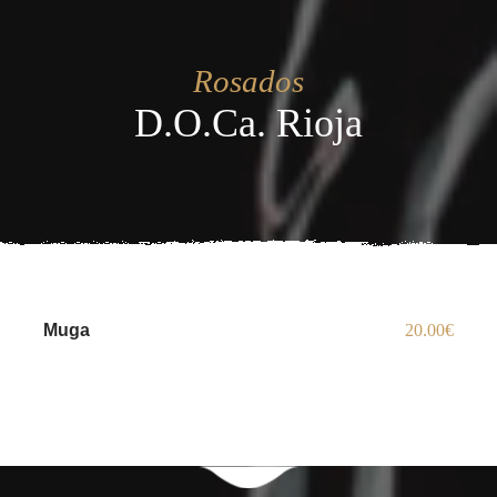
Rosados
D.O.Ca. Rioja
Muga
20.00€